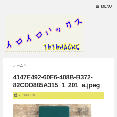
MENU
ホーム
>
4147E492-60F6-408B-B372-
82CDD885A315_1_201_a.jpeg
2020/08/15