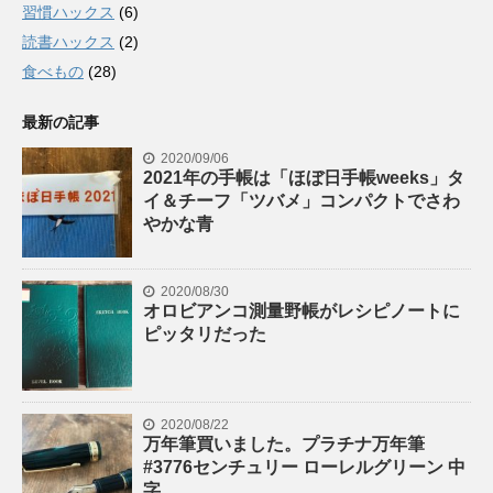
習慣ハックス
(6)
読書ハックス
(2)
食べもの
(28)
最新の記事
2020/09/06
2021年の手帳は「ほぼ日手帳weeks」タ
イ＆チーフ「ツバメ」コンパクトでさわ
やかな青
2020/08/30
オロビアンコ測量野帳がレシピノートに
ピッタリだった
2020/08/22
万年筆買いました。プラチナ万年筆
#3776センチュリー ローレルグリーン 中
字