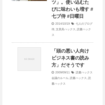
ツ」。使い込むた
びに味わいも増す #
七ブ侍 #日曜日
2014/10/19
七人のブログ
侍
,
文房具ハックス
,
読書ハック
ス
「頭の悪い人向け
ビジネス書の読み
方」だそうです
2009/09/11
読書ハックス
会議のルール
,
読書ハックス
,
読
書ハックス