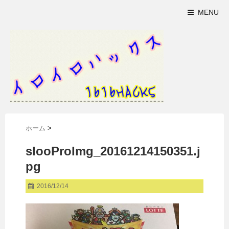
MENU
ホーム
>
slooProImg_20161214150351.j
pg
2016/12/14