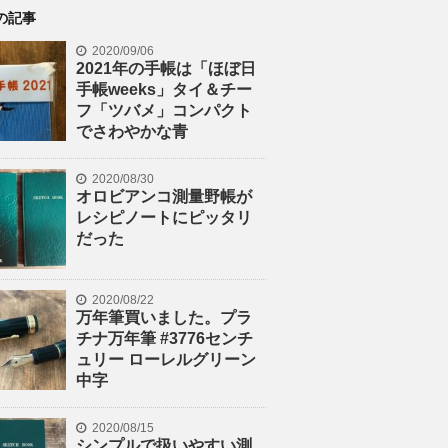
の記事
2020/09/06
2021年の手帳は「ほぼ日
手帳weeks」タイ＆チー
フ「ツバメ」コンパクト
でさわやかな青
2020/08/30
オロビアンコ測量野帳が
レシピノートにピッタリ
だった
2020/08/22
万年筆買いました。プラ
チナ万年筆 #3776センチ
ュリー ローレルグリーン
中字
2020/08/15
シンプルで扱いやすい測