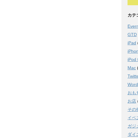
カテ
Ever
GTD
iPad
iPho
iPod 
Mac
Twitt
Word
おも
お店
その
イベ
ガジ
ダイ