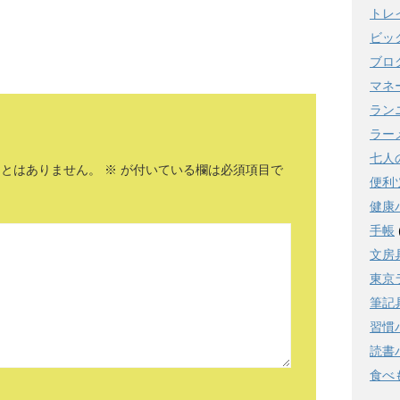
トレ
ビッ
ブロ
マネ
ラン
ラー
七人
ことはありません。
※
が付いている欄は必須項目で
便利
健康
手帳
文房
東京
筆記
習慣
読書
食べ