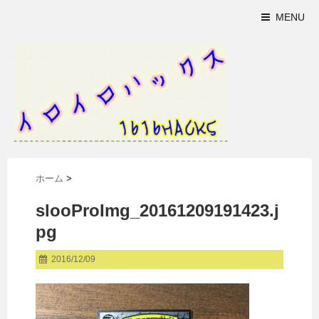
MENU
ホーム
>
slooProImg_20161209191423.j
pg
2016/12/09