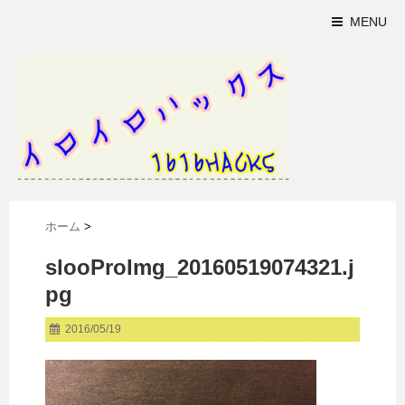
MENU
ホーム
>
slooProImg_20160519074321.j
pg
2016/05/19