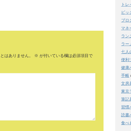
トレ
ビッ
ブロ
マネ
ラン
ラー
七人
ことはありません。
※
が付いている欄は必須項目で
便利
健康
手帳
文房
東京
筆記
習慣
読書
食べ