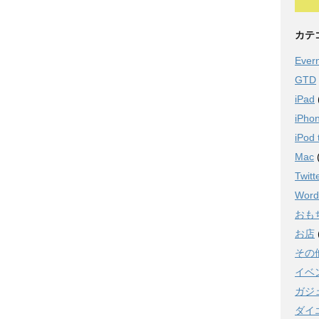
カテ
Ever
GTD
iPad
iPho
iPod 
Mac
Twitt
Word
おも
お店
その
イベ
ガジ
ダイ