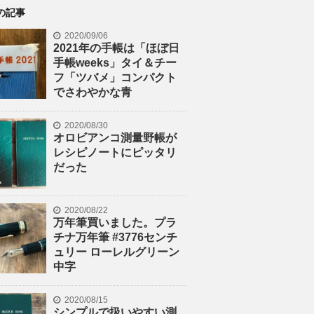
の記事
2020/09/06
2021年の手帳は「ほぼ日
手帳weeks」タイ＆チー
フ「ツバメ」コンパクト
でさわやかな青
2020/08/30
オロビアンコ測量野帳が
レシピノートにピッタリ
だった
2020/08/22
万年筆買いました。プラ
チナ万年筆 #3776センチ
ュリー ローレルグリーン
中字
2020/08/15
シンプルで扱いやすい測