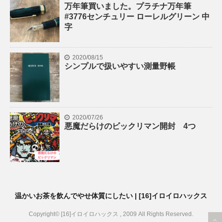
万年筆買いました。プラチナ万年筆
#3776センチュリー ローレルグリーン 中
字
2020/08/15
シンプルで扱いやすい測量野帳
2020/07/26
悪魔だらけのビックリマン開封 4つ
温かいお茶を飲んでやせ体質にしたい | [16]イロイロハックス
Copyright© [16]イロイロハックス , 2009 All Rights Reserved.