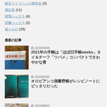
東京ライフハック研究会
(3)
筆記具
(11)
習慣ハックス
(6)
読書ハックス
(2)
食べもの
(28)
最新の記事
2020/09/06
2021年の手帳は「ほぼ日手帳weeks」タ
イ＆チーフ「ツバメ」コンパクトでさわ
やかな青
2020/08/30
オロビアンコ測量野帳がレシピノートに
ピッタリだった
2020/08/22