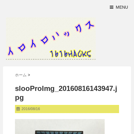
MENU
ホーム
>
slooProImg_20160816143947.j
pg
2016/08/16