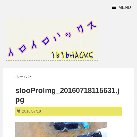
MENU
ホーム
>
slooProImg_20160718115631.j
pg
2016/07/18