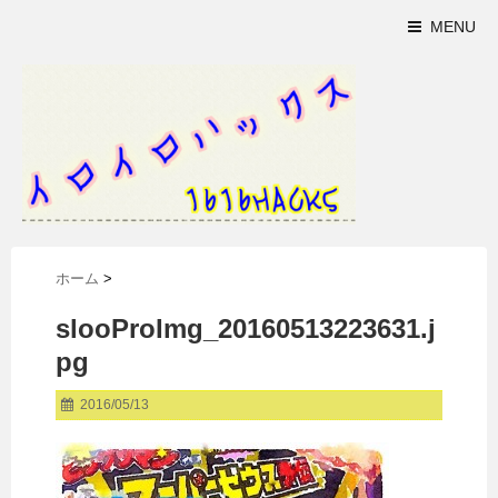
MENU
ホーム
>
slooProImg_20160513223631.j
pg
2016/05/13