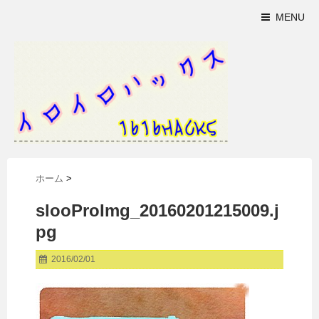
MENU
ホーム
>
slooProImg_20160201215009.j
pg
2016/02/01