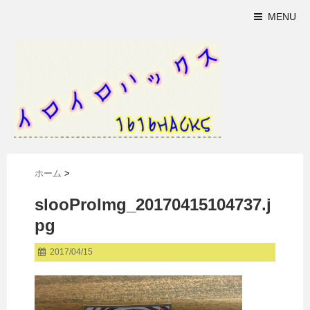
MENU
ホーム
>
slooProImg_20170415104737.j
pg
2017/04/15