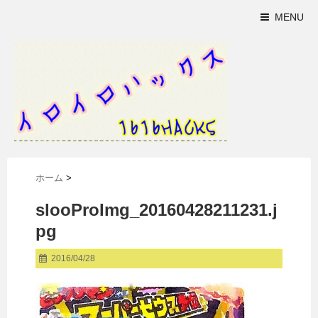
MENU
ホーム
>
slooProImg_20160428211231.j
pg
2016/04/28