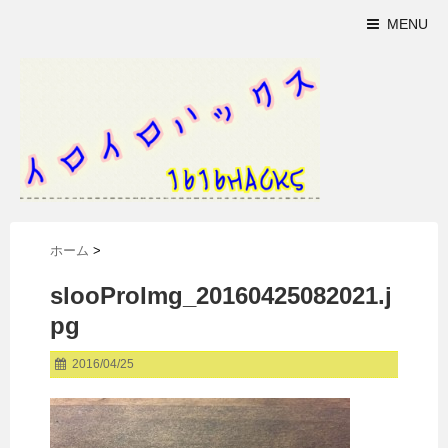
MENU
ホーム
>
slooProImg_20160425082021.j
pg
2016/04/25