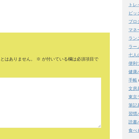
トレ
ビッ
ブロ
マネ
ラン
ラー
七人
ことはありません。
※
が付いている欄は必須項目で
便利
健康
手帳
文房
東京
筆記
習慣
読書
食べ