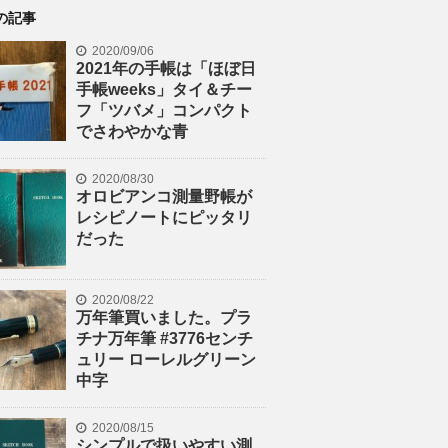
の記事
2020/09/06
2021年の手帳は「ほぼ日
手帳weeks」タイ＆チー
フ「ツバメ」コンパクト
でさわやかな青
2020/08/30
オロビアンコ測量野帳が
レシピノートにピッタリ
だった
2020/08/22
万年筆買いました。プラ
チナ万年筆 #3776センチ
ュリー ローレルグリーン
中字
2020/08/15
シンプルで扱いやすい測