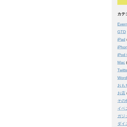
カテ
Ever
GTD
iPad
iPho
iPod 
Mac
Twitt
Word
おも
お店
その
イベ
ガジ
ダイ