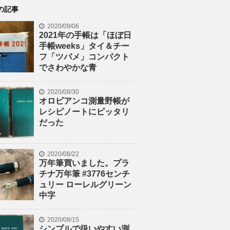
の記事
2020/09/06
2021年の手帳は「ほぼ日
手帳weeks」タイ＆チー
フ「ツバメ」コンパクト
でさわやかな青
2020/08/30
オロビアンコ測量野帳が
レシピノートにピッタリ
だった
2020/08/22
万年筆買いました。プラ
チナ万年筆 #3776センチ
ュリー ローレルグリーン
中字
2020/08/15
シンプルで扱いやすい測