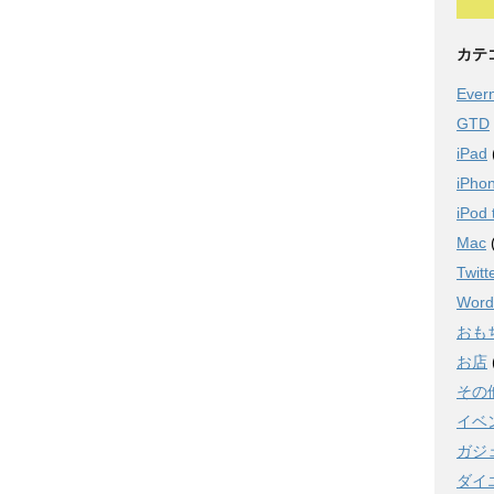
カテ
Ever
GTD
iPad
iPho
iPod 
Mac
Twitt
Word
おも
お店
その
イベ
ガジ
ダイ