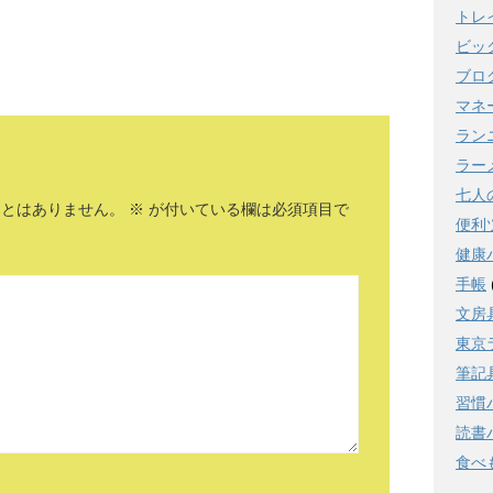
トレ
ビッ
ブロ
マネ
ラン
ラー
七人
ことはありません。
※
が付いている欄は必須項目で
便利
健康
手帳
文房
東京
筆記
習慣
読書
食べ