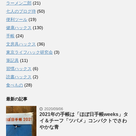
ラーメン二郎
(21)
七人のブログ侍
(50)
便利ツール
(19)
健康ハックス
(130)
手帳
(24)
文房具ハックス
(36)
東京ライフハック研究会
(3)
筆記具
(11)
習慣ハックス
(6)
読書ハックス
(2)
食べもの
(28)
最新の記事
2020/09/06
2021年の手帳は「ほぼ日手帳weeks」タ
イ＆チーフ「ツバメ」コンパクトでさわ
やかな青