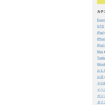
カテ
Ever
GTD
iPad
iPho
iPod 
Mac
Twitt
Word
おも
お店
その
イベ
ガジ
ダイ