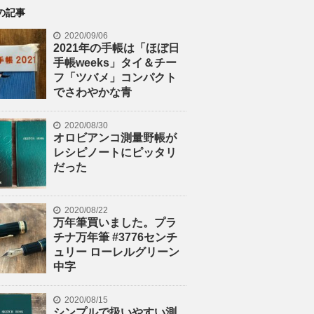
の記事
2020/09/06
2021年の手帳は「ほぼ日
手帳weeks」タイ＆チー
フ「ツバメ」コンパクト
でさわやかな青
2020/08/30
オロビアンコ測量野帳が
レシピノートにピッタリ
だった
2020/08/22
万年筆買いました。プラ
チナ万年筆 #3776センチ
ュリー ローレルグリーン
中字
2020/08/15
シンプルで扱いやすい測