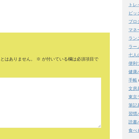
トレ
ビッ
ブロ
マネ
ラン
ラー
七人
ことはありません。
※
が付いている欄は必須項目で
便利
健康
手帳
文房
東京
筆記
習慣
読書
食べ