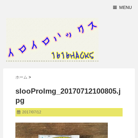
MENU
ホーム
>
slooProImg_20170712100805.j
pg
2017/07/12