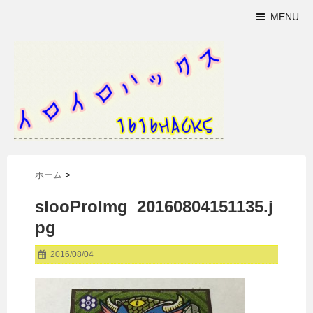
MENU
ホーム
>
slooProImg_20160804151135.j
pg
2016/08/04