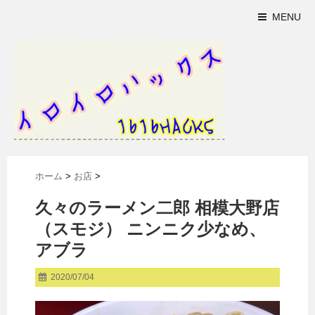
MENU
ホーム
>
お店
>
久々のラーメン二郎 相模大野店
（スモジ） ニンニク少なめ、
アブラ
2020/07/04