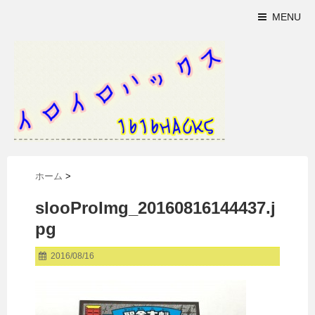
MENU
ホーム
>
slooProImg_20160816144437.j
pg
2016/08/16