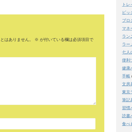
トレ
ビッ
ブロ
マネ
ラン
ことはありません。
※
が付いている欄は必須項目で
ラー
七人
便利
健康
手帳
文房
東京
筆記
習慣
読書
食べ