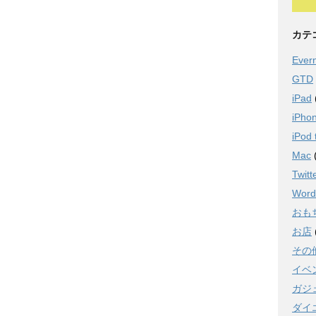
カテ
Ever
GTD
iPad
iPho
iPod 
Mac
Twitt
Word
おも
お店
その
イベ
ガジ
ダイ