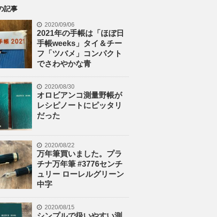
の記事
2020/09/06
2021年の手帳は「ほぼ日
手帳weeks」タイ＆チー
フ「ツバメ」コンパクト
でさわやかな青
2020/08/30
オロビアンコ測量野帳が
レシピノートにピッタリ
だった
2020/08/22
万年筆買いました。プラ
チナ万年筆 #3776センチ
ュリー ローレルグリーン
中字
2020/08/15
シンプルで扱いやすい測