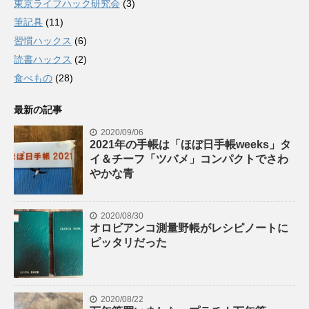
東京ライフハック研究会
(3)
筆記具
(11)
習慣ハックス
(6)
読書ハックス
(2)
食べもの
(28)
最新の記事
2020/09/06
2021年の手帳は「ほぼ日手帳weeks」タ
イ＆チーフ「ツバメ」コンパクトでさわ
やかな青
2020/08/30
オロビアンコ測量野帳がレシピノートに
ピッタリだった
2020/08/22