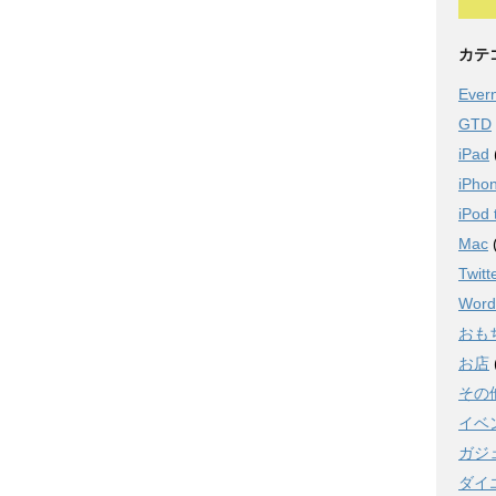
カテ
Ever
GTD
iPad
iPho
iPod 
Mac
Twitt
Word
おも
お店
その
イベ
ガジ
ダイ