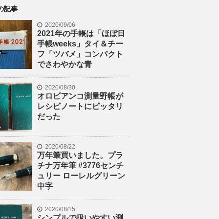
の記事
2020/09/06
2021年の手帳は「ほぼ日
手帳weeks」タイ＆チー
フ「ツバメ」コンパクト
でさわやかな青
2020/08/30
オロビアンコ測量野帳が
レシピノートにピッタリ
だった
2020/08/22
万年筆買いました。プラ
チナ万年筆 #3776センチ
ュリー ローレルグリーン
中字
2020/08/15
シンプルで扱いやすい測