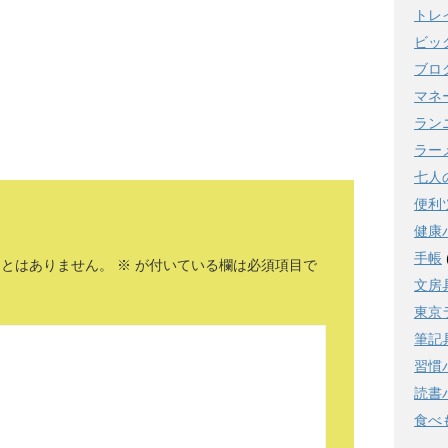
トレ
ビッ
ブロ
マネ
ラン
ラー
七人
便利
健康
手帳
ことはありません。
※
が付いている欄は必須項目で
文房
東京
筆記
習慣
読書
食べ