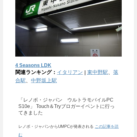
4 Seasons LDK
関連ランキング：
イタリアン
|
東中野駅
、
落
合駅
、
中野坂上駅
「レノボ・ジャパン ウルトラモバイルPC
S10e」 Touch＆Tryブロガーイベントに行っ
てきました
レノボ・ジャパンからUMPCが発表される
この記事を読
む