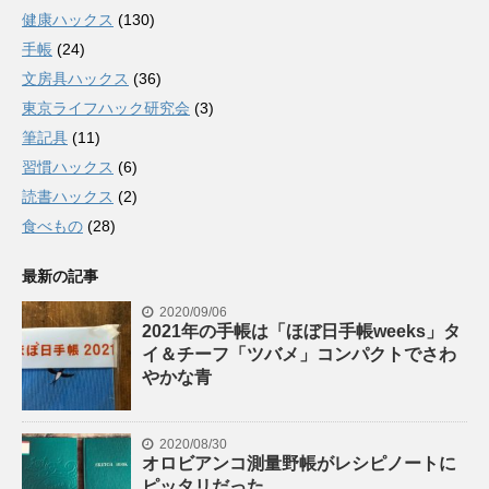
健康ハックス
(130)
手帳
(24)
文房具ハックス
(36)
東京ライフハック研究会
(3)
筆記具
(11)
習慣ハックス
(6)
読書ハックス
(2)
食べもの
(28)
最新の記事
2020/09/06
2021年の手帳は「ほぼ日手帳weeks」タ
イ＆チーフ「ツバメ」コンパクトでさわ
やかな青
2020/08/30
オロビアンコ測量野帳がレシピノートに
ピッタリだった