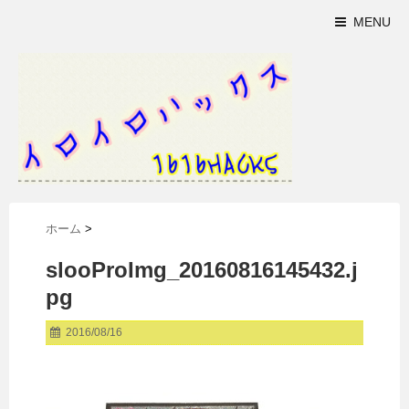
MENU
ホーム
>
slooProImg_20160816145432.j
pg
2016/08/16