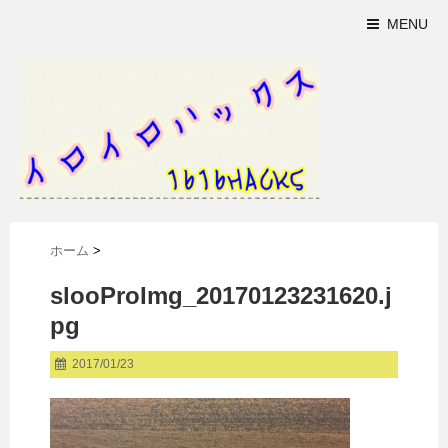
MENU
ホーム
>
slooProImg_20170123231620.j
pg
2017/01/23