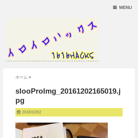
MENU
ホーム
>
slooProImg_20161202165019.j
pg
2016/12/02