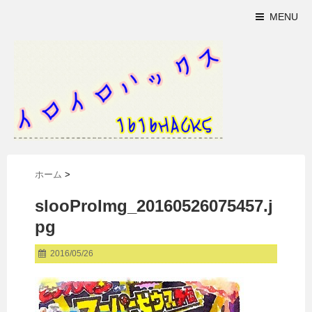
MENU
ホーム
>
slooProImg_20160526075457.j
pg
2016/05/26