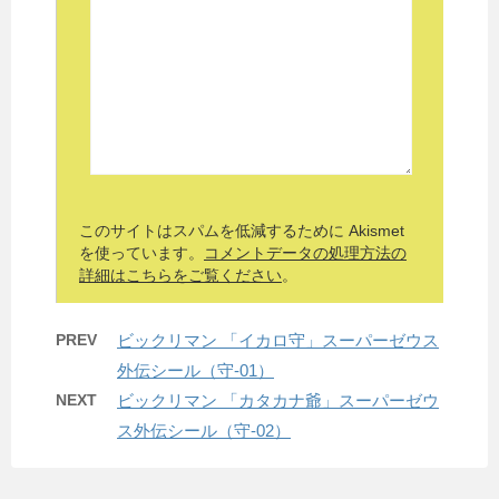
このサイトはスパムを低減するために Akismet
を使っています。
コメントデータの処理方法の
詳細はこちらをご覧ください
。
PREV
ビックリマン 「イカロ守」スーパーゼウス
外伝シール（守-01）
NEXT
ビックリマン 「カタカナ爺」スーパーゼウ
ス外伝シール（守-02）