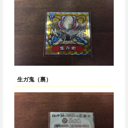
生ガ鬼（裏）