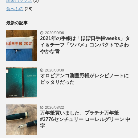
読書ハックス
(2)
食べもの
(28)
最新の記事
2020/09/06
2021年の手帳は「ほぼ日手帳weeks」タ
イ＆チーフ「ツバメ」コンパクトでさわ
やかな青
2020/08/30
オロビアンコ測量野帳がレシピノートに
ピッタリだった
2020/08/22
万年筆買いました。プラチナ万年筆
#3776センチュリー ローレルグリーン 中
字