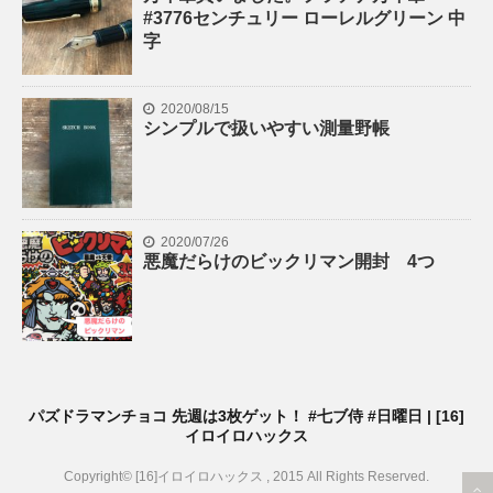
#3776センチュリー ローレルグリーン 中
字
2020/08/15
シンプルで扱いやすい測量野帳
2020/07/26
悪魔だらけのビックリマン開封 4つ
パズドラマンチョコ 先週は3枚ゲット！ #七ブ侍 #日曜日 | [16]
イロイロハックス
Copyright© [16]イロイロハックス , 2015 All Rights Reserved.