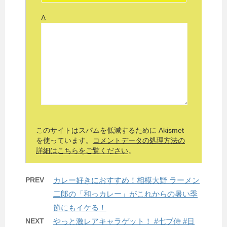
Δ
このサイトはスパムを低減するために Akismet
を使っています。
コメントデータの処理方法の
詳細はこちらをご覧ください
。
PREV
カレー好きにおすすめ！相模大野 ラーメン
二郎の「和っカレー」がこれからの暑い季
節にもイケる！
NEXT
やっと激レアキャラゲット！ #七ブ侍 #日