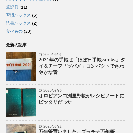
筆記具
(11)
習慣ハックス
(6)
読書ハックス
(2)
食べもの
(28)
最新の記事
2020/09/06
2021年の手帳は「ほぼ日手帳weeks」タ
イ＆チーフ「ツバメ」コンパクトでさわ
やかな青
2020/08/30
オロビアンコ測量野帳がレシピノートに
ピッタリだった
2020/08/22
万年筆買いました。プラチナ万年筆