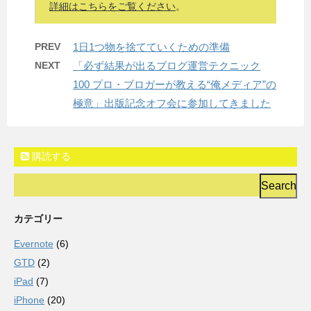
詳細はこちらをご覧ください
。
PREV
1日1つ物を捨てていくための準備
NEXT
「必ず結果が出るブログ運営テクニック
100 プロ・ブロガーが教える“俺メディア”の
極意」出版記念オフ会に参加してきました
購読する
カテゴリー
Evernote
(6)
GTD
(2)
iPad
(7)
iPhone
(20)