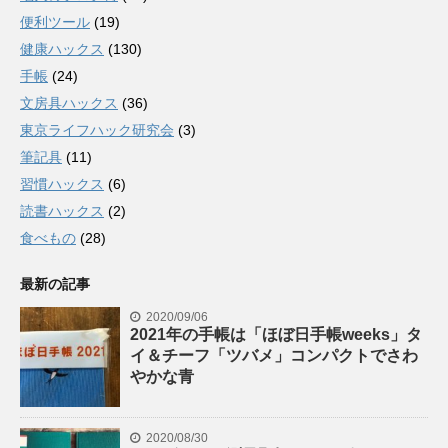
便利ツール
(19)
健康ハックス
(130)
手帳
(24)
文房具ハックス
(36)
東京ライフハック研究会
(3)
筆記具
(11)
習慣ハックス
(6)
読書ハックス
(2)
食べもの
(28)
最新の記事
2020/09/06
2021年の手帳は「ほぼ日手帳weeks」タ
イ＆チーフ「ツバメ」コンパクトでさわ
やかな青
2020/08/30